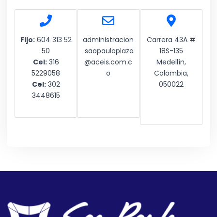
Fijo:
604 313 52
administracion
Carrera 43A #
50
.saopauloplaza
18S-135
Cel:
316
@aceis.com.c
Medellín,
5229058
o
Colombia,
Cel:
302
050022
3448615