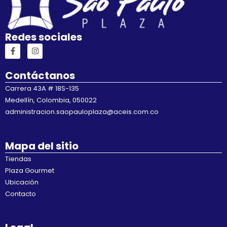
Redes sociales
F
I
a
n
c
s
e
t
Contáctanos
b
a
o
g
Carrera 43A # 18S-135
o
r
Medellín, Colombia, 050022
k
a
-
m
administracion.saopauloplaza@aceis.com.co
f
Mapa del sitio
Tiendas
Plaza Gourmet
Ubicación
Contacto